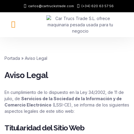
carlos@cartruckstrade.com
(+34) 620 63 57 56
Saltar
al
contenido
Sobre nosotros
Tienda online
Portada
»
Aviso Legal
Aviso Legal
En cumplimiento de lo dispuesto en la Ley 34/2002, de 11 de
julio, de
Servicios de la Sociedad de la Información y de
Comercio Electrónico
(LSSI-CE), se informa de los siguientes
aspectos legales de este sitio web:
Titularidad del Sitio Web